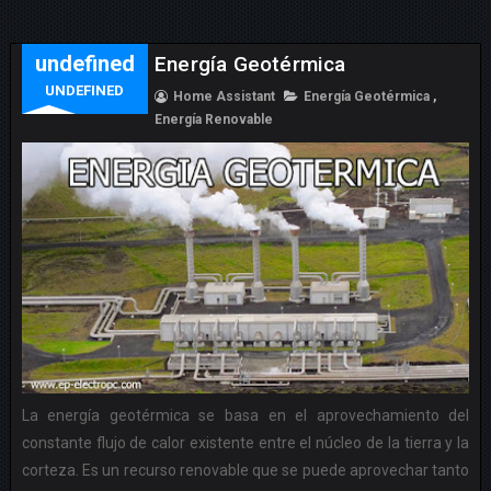
undefined
Energía Geotérmica
UNDEFINED
Home Assistant
Energía Geotérmica
,
Energía Renovable
La energía geotérmica se basa en el aprovechamiento del
constante flujo de calor existente entre el núcleo de la tierra y la
corteza. Es un recurso renovable que se puede aprovechar tanto