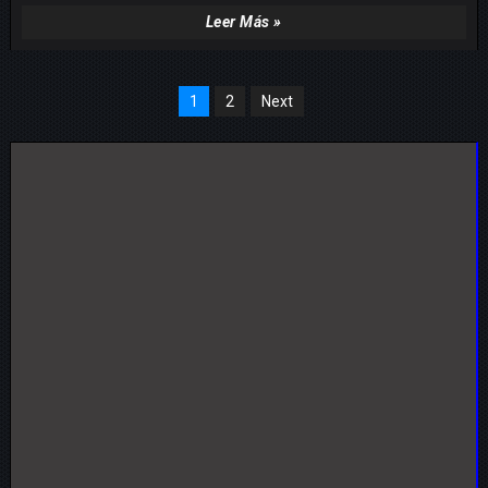
Leer Más »
1
2
Next