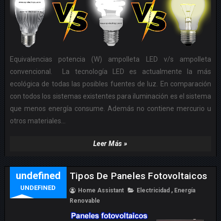
Equivalencias potencia (W) ampolleta LED v/s ampolleta
convencional. La tecnología LED es actualmente la más
ecológica de todas las posibles fuentes de luz. En comparación
con todos los sistemas existentes para iluminación es el sistema
que menos energía consume. Además no contiene mercurio u
otros materiales...
Leer Más »
undefined
Tipos De Paneles Fotovoltaicos
UNDEFINED
Home Assistant
Electricidad
,
Energía
Renovable