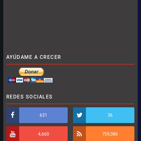
AYÚDAME A CRECER
REDES SOCIALES
631
36
4,660
759,086