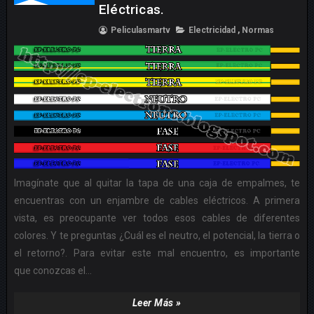
Eléctricas.
Peliculasmartv
Electricidad
,
Normas
Imagínate que al quitar la tapa de una caja de empalmes, te
encuentras con un enjambre de cables eléctricos. A primera
vista, es preocupante ver todos esos cables de diferentes
colores. Y te preguntas ¿Cuál es el neutro, el potencial, la tierra o
el retorno?. Para evitar este mal encuentro, es importante
que conozcas el...
Leer Más »