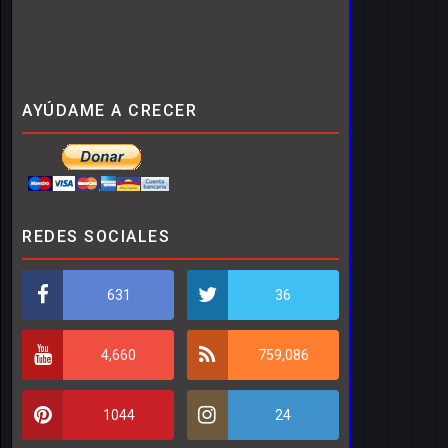
AYÚDAME A CRECER
REDES SOCIALES
631
36
4,660
759,086
1044
24