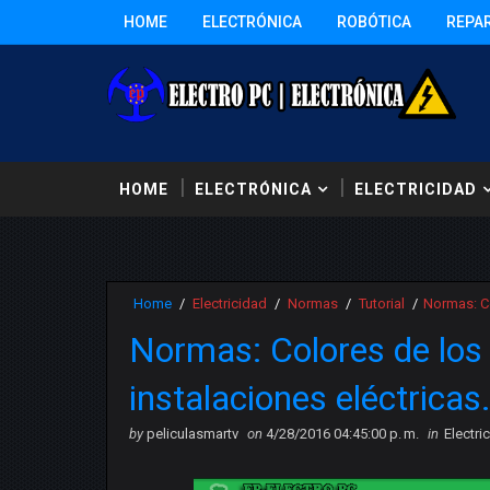
HOME
ELECTRÓNICA
ROBÓTICA
REPA
HOME
ELECTRÓNICA
ELECTRICIDAD
Home
/
Electricidad
/
Normas
/
Tutorial
/
Normas: Co
Normas: Colores de los 
instalaciones eléctricas
by
peliculasmartv
on
4/28/2016 04:45:00 p. m.
in
Electri