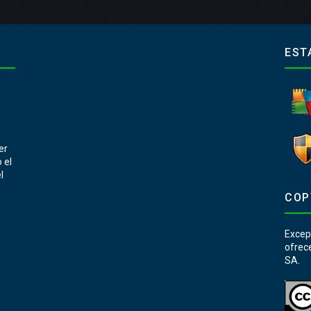
EST
er
 el
l
COP
Except
ofrec
SA.