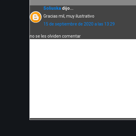
Soliuska
dijo...
Gracias mil, muy ilustrativo
15 de septiembre de 2020 a las 13:29
no se les olviden comentar